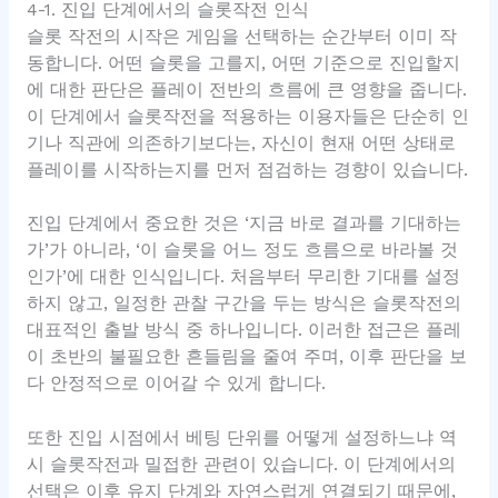
4-1. 진입 단계에서의 슬롯작전 인식
슬롯 작전의 시작은 게임을 선택하는 순간부터 이미 작
동합니다. 어떤 슬롯을 고를지, 어떤 기준으로 진입할지
에 대한 판단은 플레이 전반의 흐름에 큰 영향을 줍니다.
이 단계에서 슬롯작전을 적용하는 이용자들은 단순히 인
기나 직관에 의존하기보다는, 자신이 현재 어떤 상태로
플레이를 시작하는지를 먼저 점검하는 경향이 있습니다.
진입 단계에서 중요한 것은 ‘지금 바로 결과를 기대하는
가’가 아니라, ‘이 슬롯을 어느 정도 흐름으로 바라볼 것
인가’에 대한 인식입니다. 처음부터 무리한 기대를 설정
하지 않고, 일정한 관찰 구간을 두는 방식은 슬롯작전의
대표적인 출발 방식 중 하나입니다. 이러한 접근은 플레
이 초반의 불필요한 흔들림을 줄여 주며, 이후 판단을 보
다 안정적으로 이어갈 수 있게 합니다.
또한 진입 시점에서 베팅 단위를 어떻게 설정하느냐 역
시 슬롯작전과 밀접한 관련이 있습니다. 이 단계에서의
선택은 이후 유지 단계와 자연스럽게 연결되기 때문에,