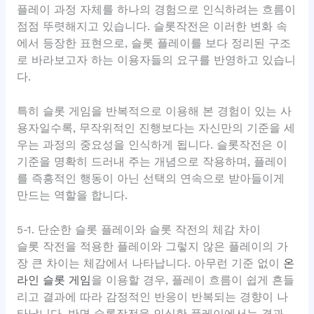
플레이 과정 자체를 하나의 경험으로 인식하려는 흐름이
점점 뚜렷해지고 있습니다. 슬롯작전은 이러한 변화 속
에서 등장한 표현으로, 슬롯 플레이를 보다 정리된 구조
로 바라보고자 하는 이용자들의 요구를 반영하고 있습니
다.
특히 슬롯 게임을 반복적으로 이용해 본 경험이 있는 사
용자일수록, 무작위적인 진행보다는 자신만의 기준을 세
우는 과정의 중요성을 인식하게 됩니다. 슬롯작전은 이
기준을 명확히 드러내 주는 개념으로 작용하며, 플레이
를 즉흥적인 행동이 아닌 선택의 연속으로 받아들이게
만드는 역할을 합니다.
5-1. 단순한 슬롯 플레이와 슬롯 작전의 체감 차이
슬롯 작전을 적용한 플레이와 그렇지 않은 플레이의 가
장 큰 차이는 체감에서 나타납니다. 아무런 기준 없이
온
라인 슬롯 게임
을 이용할 경우, 플레이 흐름이 쉽게 흔들
리고 결과에 따라 감정적인 반응이 반복되는 경향이 나
타납니다. 반면 슬롯작전을 인식한 플레이에서는 결과