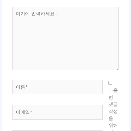
여
기
에
입
력
하
세
요...
이
름
다음
*
번
댓글
이
작성
메
을
일
위해
*