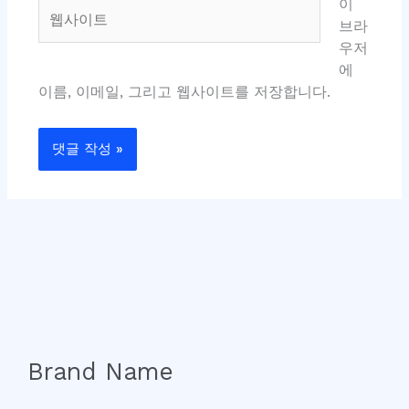
이
웹
브라
사
우저
이
에
트
이름, 이메일, 그리고 웹사이트를 저장합니다.
Brand Name