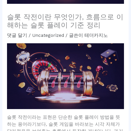
슬롯 작전이란 무엇인가, 흐름으로 이
해하는 슬롯 플레이 기준 정리
댓글 달기
/
Uncategorized
/ 글쓴이
테더카지노
슬롯 작전이라는 표현은 단순한 슬롯 플레이 방법을 뜻
하는 용어라기보다, 슬롯 게임을 바라보는 시각 자체가