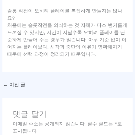
슬롯 작전이 오히려 플레이를 복잡하게 만들지는 않나
요?
처음에는 슬롯작전을 의식하는 것 자체가 다소 번거롭게
느껴질 수 있지만, 시간이 지날수록 오히려 플레이를 단
순하게 만들어 주는 경우가 많습니다. 아무 기준 없이 이
어지는 플레이보다, 시작과 중단의 이유가 명확해지기
때문에 선택 과정이 정리되기 때문입니다.
←
이전 글
댓글 달기
이메일 주소는 공개되지 않습니다.
필수 필드는
*
로
표시됩니다