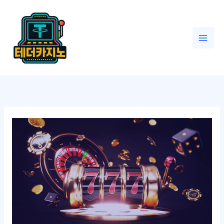
콘
텐
츠
로
건
너
뛰
기