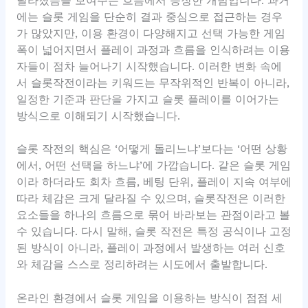
달라졌음을 보여주는 흐름에서 등장한 개념입니다. 과거
에는 슬롯 게임을 단순히 결과 중심으로 접근하는 경우
가 많았지만, 이용 환경이 다양해지고 선택 가능한 게임
폭이 넓어지면서 플레이 과정과 흐름을 인식하려는 이용
자들이 점차 늘어나기 시작했습니다. 이러한 변화 속에
서 슬롯작전이라는 키워드는 무작위적인 반복이 아니라,
일정한 기준과 판단을 가지고 슬롯 플레이를 이어가는
방식으로 이해되기 시작했습니다.
슬롯 작전의 핵심은 ‘어떻게 돌리느냐’보다는 ‘어떤 상황
에서, 어떤 선택을 하느냐’에 가깝습니다. 같은 슬롯 게임
이라 하더라도 회차 흐름, 베팅 단위, 플레이 지속 여부에
따라 체감은 크게 달라질 수 있으며, 슬롯작전은 이러한
요소들을 하나의 흐름으로 묶어 바라보는 관점이라고 볼
수 있습니다. 다시 말해, 슬롯 작전은 특정 공식이나 고정
된 방식이 아니라, 플레이 과정에서 발생하는 여러 신호
와 체감을 스스로 정리하려는 시도에서 출발합니다.
온라인 환경에서 슬롯 게임을 이용하는 방식이 점점 세