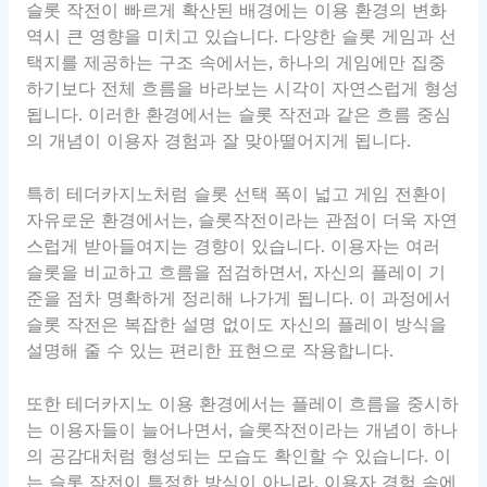
슬롯 작전이 빠르게 확산된 배경에는 이용 환경의 변화
역시 큰 영향을 미치고 있습니다. 다양한 슬롯 게임과 선
택지를 제공하는 구조 속에서는, 하나의 게임에만 집중
하기보다 전체 흐름을 바라보는 시각이 자연스럽게 형성
됩니다. 이러한 환경에서는 슬롯 작전과 같은 흐름 중심
의 개념이 이용자 경험과 잘 맞아떨어지게 됩니다.
특히 테더카지노처럼 슬롯 선택 폭이 넓고 게임 전환이
자유로운 환경에서는, 슬롯작전이라는 관점이 더욱 자연
스럽게 받아들여지는 경향이 있습니다. 이용자는 여러
슬롯을 비교하고 흐름을 점검하면서, 자신의 플레이 기
준을 점차 명확하게 정리해 나가게 됩니다. 이 과정에서
슬롯 작전은 복잡한 설명 없이도 자신의 플레이 방식을
설명해 줄 수 있는 편리한 표현으로 작용합니다.
또한 테더카지노 이용 환경에서는 플레이 흐름을 중시하
는 이용자들이 늘어나면서, 슬롯작전이라는 개념이 하나
의 공감대처럼 형성되는 모습도 확인할 수 있습니다. 이
는 슬롯 작전이 특정한 방식이 아니라, 이용자 경험 속에