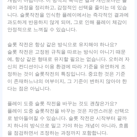
개념이 아닙니다. 이 방식의 목적은 결과 개선보다는 플
레이 과정을 정리하고, 감정적인 선택을 줄이는 데 있습
니다. 슬롯작전을 인식한 플레이에서는 즉각적인 결과에
과도하게 반응하지 않게 되며, 그로 인해 플레이 체감이
안정적으로 느껴질 수 있습니다.
슬롯 작전은 항상 같은 방식으로 유지해야 하나요?
슬롯 작전은 고정된 규칙을 따르는 방식이 아니기 때문
에, 항상 같은 형태로 유지할 필요는 없습니다. 오히려 자
신의 컨디션이나 이용 환경에 따라 기준을 유연하게 조
정하는 것이 슬롯작전의 특징입니다. 중요한 것은 기준
이 존재하느냐의 여부이지, 그 기준이 변하지 않아야 한
다는 점은 아닙니다.
플레이 도중 슬롯 작전을 바꾸는 것도 괜찮은가요?
플레이 도중 슬롯작전을 바꾸는 것은 자연스러운 선택으
로 받아들여질 수 있습니다. 슬롯 작전은 시작부터 끝까
지 하나의 방식으로 밀고 가야 하는 개념이 아니라, 흐름
을 점검하면서 조정하는 과정까지 포함합니다.