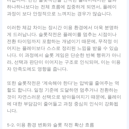
하나하나보다는 전체 흐름에 집중하게 되면서, 플레이
과정이 보다 안정적으로 느껴지는 경우가 많습니다.
이러한 체감 차이는 장시간 이용 환경에서 더욱 분명하
게 드러납니다. 슬롯작전은 플레이를 멈추는 시점이나
전환 타이밍까지 포함하는 개념이기 때문에, 무작정 이
어지는 플레이보다 스스로 정리된 느낌을 받을 수 있습
니다. 이 과정에서 슬롯 게임은 단순한 반복 행위가 아니
라, 선택과 판단이 이어지는 구조로 인식되며, 이는 이용
자 만족도에도 영향을 줍니다.
또한 슬롯작전은 ‘계속해야 한다’는 압박을 줄여주는 역
할도 합니다. 일정 기준에 도달하면 멈추거나 전환하는
것이 자연스러운 선택으로 받아들여지기 때문에, 플레이
에 대한 부담감이 줄어들고 과정 중심의 인식이 강화됩
니다.
5-2. 이용 환경 변화와 슬롯 작전 확산 흐름