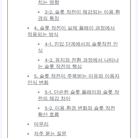
치는 영향
3-2. 슬롯 작전이 체감되는 이용 환
경의 특징
4. 슬롯 작전이 실제 플레이 과정에서
적용되는 방식
4-1. 진입 단계에서의 슬롯작전 인
식
4-2. 유지와 전환 과정에서 나타나
는 슬롯 작전의 핵심
5. 슬롯 작전이 주목받는 이유와 이용자
인식 변화
5-1. 단순한 슬롯 플레이와 슬롯 작
전의 체감 차이
5-2. 이용 환경 변화와 슬롯 작전
확산 흐름
마무리
자주 묻는 질문