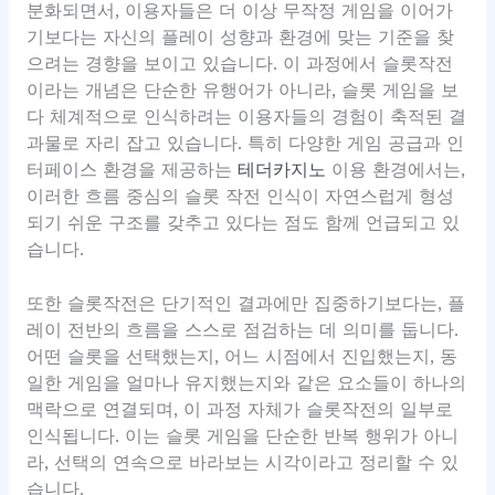
분화되면서, 이용자들은 더 이상 무작정 게임을 이어가
기보다는 자신의 플레이 성향과 환경에 맞는 기준을 찾
으려는 경향을 보이고 있습니다. 이 과정에서 슬롯작전
이라는 개념은 단순한 유행어가 아니라, 슬롯 게임을 보
다 체계적으로 인식하려는 이용자들의 경험이 축적된 결
과물로 자리 잡고 있습니다. 특히 다양한 게임 공급과 인
터페이스 환경을 제공하는
테더카지노
이용 환경에서는,
이러한 흐름 중심의 슬롯 작전 인식이 자연스럽게 형성
되기 쉬운 구조를 갖추고 있다는 점도 함께 언급되고 있
습니다.
또한 슬롯작전은 단기적인 결과에만 집중하기보다는, 플
레이 전반의 흐름을 스스로 점검하는 데 의미를 둡니다.
어떤 슬롯을 선택했는지, 어느 시점에서 진입했는지, 동
일한 게임을 얼마나 유지했는지와 같은 요소들이 하나의
맥락으로 연결되며, 이 과정 자체가 슬롯작전의 일부로
인식됩니다. 이는 슬롯 게임을 단순한 반복 행위가 아니
라, 선택의 연속으로 바라보는 시각이라고 정리할 수 있
습니다.