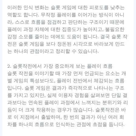
이러한 인식 변화는 슬롯 게임에 대한 피로도를 낮추는
역할도 합니다. 무작정 플레이를 이어가는 방식이 아니
라, 스스로 흐름을 점검하고 판단하는 구조이기 때문에
플레이 과정 자체에 대한 집중도가 높아지고, 불필요한
감정 소모를 줄이는 데에도 도움이 됩니다. 결국 슬롯 작
전은 슬롯 게임을 보다 정돈된 시각으로 바라보게 만드
는 하나의 관점이라고 정리할 수 있습니다.
2. 슬롯작전에서 가장 중요하게 보는 플레이 흐름
슬롯 작전을 이야기할 때 가장 먼저 언급되는 요소는 개
별 게임의 특성보다도, 플레이 전반에서 체감되는 흐름
입니다. 슬롯 게임은 결과가 즉각적으로 나타나는 구조
를 가지고 있지만, 실제 이용자 경험을 살펴보면 단일 결
과보다는 연속된 플레이 과정에서 느껴지는 분위기와 리
듬이 더 크게 작용하는 경우가 많습니다. 슬롯작전은 바
로 이 지점에서 출발하며, 한 번의 결과가 아닌 여러 회
차를 하나의 흐름으로 인식하는 관점에 초점을 둡니다.