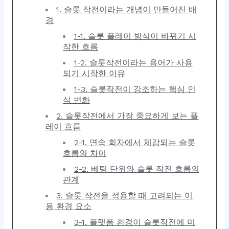
1. 슬롯 작전이라는 개념이 만들어진 배
경
1-1. 슬롯 플레이 방식이 바뀌기 시
작한 흐름
1-2. 슬롯작전이라는 용어가 사용
되기 시작한 이유
1-3. 슬롯작전이 강조하는 핵심 인
식 변화
2. 슬롯작전에서 가장 중요하게 보는 플
레이 흐름
2-1. 연속 회차에서 체감되는 슬롯
흐름의 차이
2-2. 베팅 단위와 슬롯 작전 흐름의
관계
3. 슬롯 작전을 적용할 때 고려되는 이
용 환경 요소
3-1. 플랫폼 환경이 슬롯작전에 미