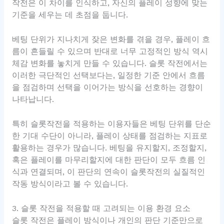
작전은 이 차이를 인식하고, 자신의 플레이 성향에 맞는
기준을 세우는 데 초점을 둡니다.
베팅 단위가 지나치게 잦은 변화를 겪을 경우, 플레이 흐
름이 흔들릴 수 있으며 반대로 너무 고정적인 방식 역시
체감 변화를 놓치게 만들 수 있습니다. 슬롯 작전에서는
이러한 극단적인 선택보다는, 일정한 기준 안에서 흐름
을 점검하며 선택을 이어가는 방식을 선호하는 경향이
나타납니다.
특히 슬롯작전을 적용하는 이용자들은 베팅 단위를 단순
한 기대 수단이 아니라, 플레이 상태를 점검하는 지표로
활용하는 경우가 많습니다. 베팅을 유지할지, 조정할지,
혹은 플레이를 마무리할지에 대한 판단이 모두 흐름 인
식과 연결되며, 이 판단의 연속이 슬롯작전의 실질적인
작동 방식이라고 볼 수 있습니다.
3. 슬롯 작전을 적용할 때 고려되는 이용 환경 요소
슬롯 작전은 플레이 방식이나 개인의 판단 기준만으로