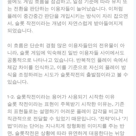
중에도 게임 흐름을 점검하고, 일정 기준에 따라 유지 또
는 전환을 판단하는 이용자들이 늘어났습니다. 이처럼
플레이 중간중간 판단을 개입시키는 방식이 자리 잡으면
서, 슬롯 작전이라는 개념이 자연스럽게 받아들여지게
되었습니다.
이 흐름은 단순히 경험 많은 이용자들만의 전유물이 아
니라, 슬롯 게임에 익숙해진 일반 이용자들 사이에서도
공통적으로 나타나고 있습니다. 반복적인 플레이 속에서
체감 차이를 인식하고, 이를 기준으로 자신의 플레이 방
식을 조정하려는 시도가 슬롯작전의 출발점이라고 볼 수
있습니다.
1-2. 슬롯작전이라는 용어가 사용되기 시작한 이유
슬롯 작전이라는 표현이 주목받기 시작한 이유는, 기존
의 표현들로는 설명하기 어려운 플레이 감각을 비교적
직관적으로 전달할 수 있었기 때문입니다. ‘전략’이나 ‘기
법’이라는 단어는 지나치게 정형화된 이미지를 주는 반
면, 슬롯작전은 상황에 따라 유연하게 대응한다는 뉘앙