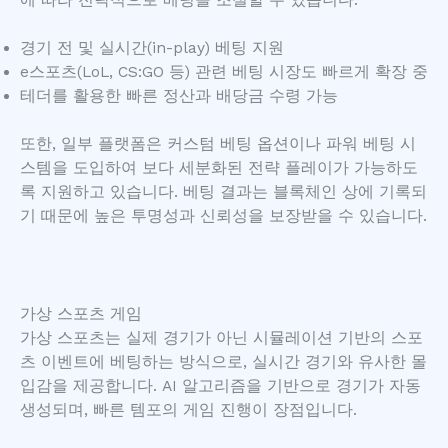
경기 전 및 실시간(in-play) 베팅 지원
e스포츠(LoL, CS:GO 등) 관련 베팅 시장도 빠르게 확장 중
테더를 활용한 빠른 정산과 배당금 수령 가능
또한, 일부 플랫폼은 커스텀 베팅 옵션이나 파워 베팅 시
스템을 도입하여 보다 세분화된 전략 플레이가 가능하도
록 지원하고 있습니다. 베팅 결과는 블록체인 상에 기록되
기 때문에 높은 투명성과 신뢰성을 보장받을 수 있습니다.
가상 스포츠 게임
가상 스포츠는 실제 경기가 아닌 시뮬레이션 기반의 스포
츠 이벤트에 베팅하는 방식으로, 실시간 경기와 유사한 몰
입감을 제공합니다. AI 알고리즘을 기반으로 경기가 자동
생성되며, 빠른 템포의 게임 진행이 장점입니다.