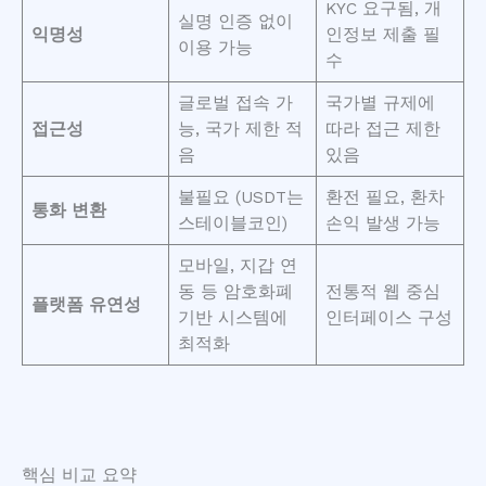
KYC 요구됨, 개
실명 인증 없이
익명성
인정보 제출 필
이용 가능
수
글로벌 접속 가
국가별 규제에
접근성
능, 국가 제한 적
따라 접근 제한
음
있음
불필요 (USDT는
환전 필요, 환차
통화 변환
스테이블코인)
손익 발생 가능
모바일, 지갑 연
동 등 암호화폐
전통적 웹 중심
플랫폼 유연성
기반 시스템에
인터페이스 구성
최적화
핵심 비교 요약