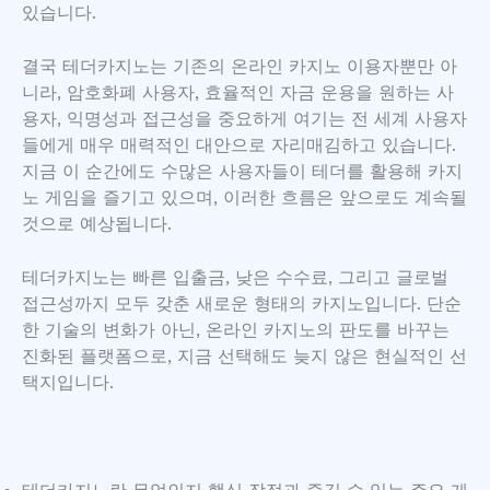
있습니다.
결국 테더카지노는 기존의 온라인 카지노 이용자뿐만 아
니라, 암호화폐 사용자, 효율적인 자금 운용을 원하는 사
용자, 익명성과 접근성을 중요하게 여기는 전 세계 사용자
들에게 매우 매력적인 대안으로 자리매김하고 있습니다.
지금 이 순간에도 수많은 사용자들이 테더를 활용해 카지
노 게임을 즐기고 있으며, 이러한 흐름은 앞으로도 계속될
것으로 예상됩니다.
테더카지노는 빠른 입출금, 낮은 수수료, 그리고 글로벌
접근성까지 모두 갖춘 새로운 형태의 카지노입니다. 단순
한 기술의 변화가 아닌, 온라인 카지노의 판도를 바꾸는
진화된 플랫폼으로, 지금 선택해도 늦지 않은 현실적인 선
택지입니다.