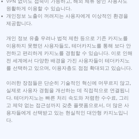
VPN 없이도 접속이 가능하고, 해외 체류 중인 사용자도
원활하게 이용할 수 있습니다.
개인정보 노출이 꺼려지는 사용자에게 이상적인 환경을
제공합니다.
개인 정보 유출 우려나 법적 제한 등으로 기존 카지노를
이용하지 못했던 사용자들도, 테더카지노를 통해 보다 안
전하고 편리하게 카지노를 경험할 수 있습니다. 이로 인해
전 세계에서 다양한 배경을 가진 사용자들이 테더카지노
를 선택하고 있으며, 이용자층도 점점 확대되고 있습니다.
이러한 장점들은 단순히 기술적인 혁신에 머무르지 않고,
실제로 사용자 경험을 개선하는 데 직접적으로 연결됩니
다. 테더카지노는 빠른 처리 속도와 저렴한 수수료, 그리
고 제약 없는 접근성까지 갖춘 플랫폼으로서, 더 많은 사
용자들에게 선택받고 있는 현실적인 대안형 카지노입니
다.