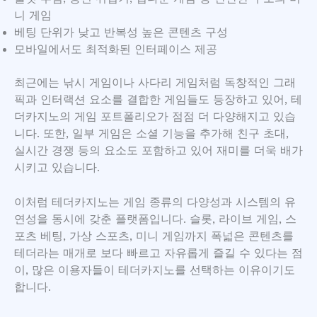
니 게임
베팅 단위가 낮고 반복성 높은 콘텐츠 구성
모바일에서도 최적화된 인터페이스 제공
최근에는 낚시 게임이나 사다리 게임처럼 독창적인 그래
픽과 인터랙션 요소를 결합한 게임들도 등장하고 있어, 테
더카지노의 게임 포트폴리오가 점점 더 다양해지고 있습
니다. 또한, 일부 게임은 소셜 기능을 추가해 친구 초대,
실시간 경쟁 등의 요소도 포함하고 있어 재미를 더욱 배가
시키고 있습니다.
이처럼 테더카지노는 게임 종류의 다양성과 시스템의 유
연성을 동시에 갖춘 플랫폼입니다. 슬롯, 라이브 게임, 스
포츠 베팅, 가상 스포츠, 미니 게임까지 폭넓은 콘텐츠를
테더라는 매개로 보다 빠르고 자유롭게 즐길 수 있다는 점
이, 많은 이용자들이 테더카지노를 선택하는 이유이기도
합니다.