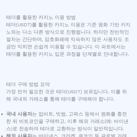
테더를 활용한 카지노 이용 방법
테더(USDT)를 활용한 카지노 이용은 기존 원화 기반 카지
노와는 다소 다른 방식으로 진행됩니다. 하지만 전반적인
절차는 간단하며, 암호화폐에 익숙하지 않은 사용자도 조
금만 익히면 손쉽게 이용할 수 있습니다. 이 파트에서는
테더를 활용한 카지노 입문 과정을 단계별로 안내합니다.
테더 구매 방법 요약
가장 먼저 필요한 것은 테더(USDT) 보유입니다. 이를 위
해 국내외 거래소를 통해 테더를 구매해야 합니다.
국내 사용자
는 업비트, 빗썸, 고팍스 등에서 원화를 충전
한 뒤 비트코인을 구매하고, 이후 해외 거래소(예: 바이낸
스)로 전송하여 테더로 교환하는 방식이 일반적입니다.
해외 사용자
는 바이낸스, 크라켄, 쿠코인 등 글로벌 거래