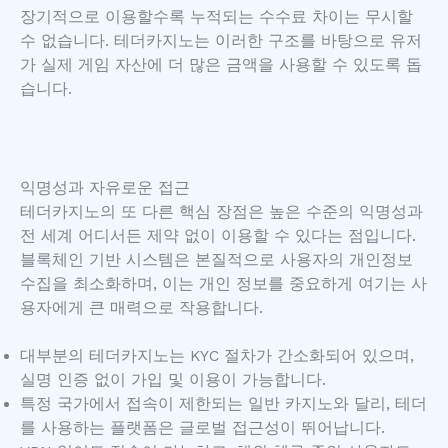
장기적으로 이용할수록 누적되는 수수료 차이는 무시할
수 없습니다. 테더카지노는 이러한 구조를 바탕으로 유저
가 실제 게임 자산에 더 많은 금액을 사용할 수 있도록 돕
습니다.
익명성과 자유로운 접근
테더카지노의 또 다른 핵심 장점은 높은 수준의 익명성과
전 세계 어디서든 제약 없이 이용할 수 있다는 점입니다.
블록체인 기반 시스템은 본질적으로 사용자의 개인정보
수집을 최소화하며, 이는 개인 정보를 중요하게 여기는 사
용자에게 큰 매력으로 작용합니다.
대부분의 테더카지노는 KYC 절차가 간소화되어 있으며,
실명 인증 없이 가입 및 이용이 가능합니다.
특정 국가에서 접속이 제한되는 일반 카지노와 달리, 테더
를 사용하는 플랫폼은 글로벌 접근성이 뛰어납니다.