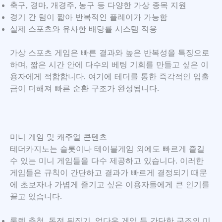
축구, 경마, 개경주, 농구 등 다양한 가상 종목 지원
경기 간 텀이 짧아 반복적인 플레이가 가능함
실제 스포츠와 유사한 배당률 시스템 적용
가상 스포츠 게임은 빠른 결과와 높은 반복성을 특징으로
하며, 짧은 시간 안에 다수의 베팅 기회를 만들고 싶은 이
용자에게 적합합니다. 여기에 테더를 통한 즉각적인 입출
금이 더해져 빠른 순환 구조가 완성됩니다.
미니 게임 및 캐주얼 콘텐츠
테더카지노는 슬롯이나 테이블게임 외에도 빠르게 즐길
수 있는 미니 게임들을 다수 제공하고 있습니다. 이러한
게임들은 규칙이 간단하고 결과가 빠르게 결정되기 때문
에 초보자나 가볍게 즐기고 싶은 이용자들에게 큰 인기를
끌고 있습니다.
룰렛 추첨, 동전 뒤집기, 업다운 게임 등 간단한 구조의 미