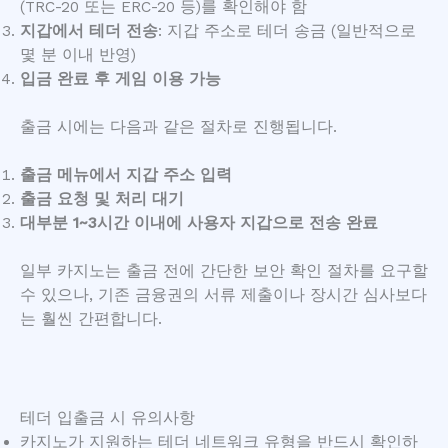
(TRC-20 또는 ERC-20 등)를 확인해야 함
지갑에서 테더 전송
: 지갑 주소로 테더 송금 (일반적으로
몇 분 이내 반영)
입금 완료 후 게임 이용 가능
출금 시에는 다음과 같은 절차로 진행됩니다.
출금 메뉴에서 지갑 주소 입력
출금 요청 및 처리 대기
대부분 1~3시간 이내에 사용자 지갑으로 전송 완료
일부 카지노는 출금 전에 간단한 보안 확인 절차를 요구할
수 있으나, 기존 금융권의 서류 제출이나 장시간 심사보다
는 훨씬 간편합니다.
테더 입출금 시 유의사항
카지노가 지원하는 테더 네트워크 유형을 반드시 확인하