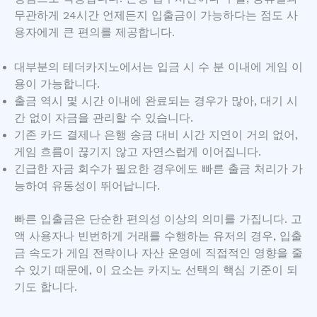
무관하게 24시간 언제든지 입출금이 가능하다는 점도 사
용자에게 큰 편의를 제공합니다.
대부분의 테더카지노에서는 입금 시 수 분 이내에 게임 이
용이 가능합니다.
출금 역시 몇 시간 이내에 완료되는 경우가 많아, 대기 시
간 없이 자금을 관리할 수 있습니다.
기존 카드 결제나 은행 송금 대비 시간 지연이 거의 없어,
게임 흐름이 끊기지 않고 자연스럽게 이어집니다.
긴급한 자금 회수가 필요한 경우에도 빠른 출금 처리가 가
능하여 유동성이 뛰어납니다.
빠른 입출금은 단순한 편의성 이상의 의미를 가집니다. 고
액 사용자나 빈번하게 거래를 수행하는 유저의 경우, 입출
금 속도가 게임 전략이나 자산 운영에 직접적인 영향을 줄
수 있기 때문에, 이 요소는 카지노 선택의 핵심 기준이 되
기도 합니다.