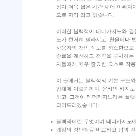
정이 더욱 짧은 시간 내에 이뤄져
으로 자리 잡고 있습니다.
이러한 블랙잭이 테더카지노와 결합
도가 현저히 빨라지고, 환율이나 
사용자의 개인 정보를 최소한으로
승률을 계산하고 전략을 구사하는 
자들에게 매우 중요한 요소로 작용
이 글에서는 블랙잭의 기본 구조와
업체에 이르기까지, 온라인 카지노
하고, 그것이 테더카지노라는 플랫
되어드리겠습니다.
블랙잭이란 무엇이며 테더카지노에
게임의 장단점을 비교하고 팁과 전