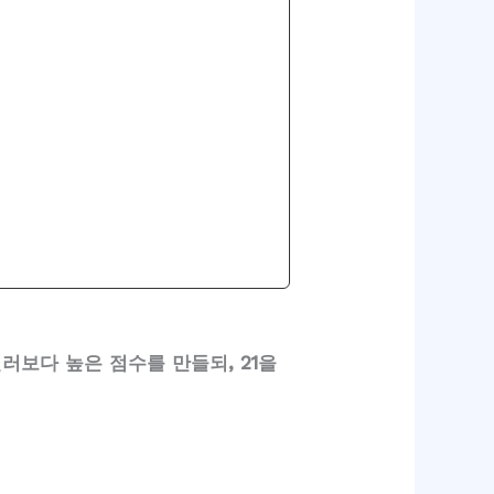
러보다 높은 점수를 만들되, 21을