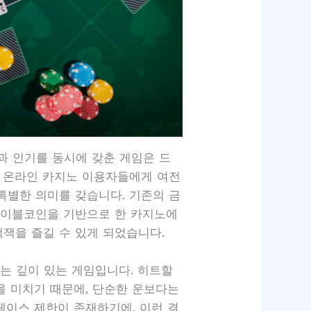
 인기를 동시에 갖춘 게임은 드
은 온라인 카지노 이용자들에게 여전
특별한 의미를 갖습니다. 기존의 금
스테이블코인을 기반으로 한 카지노에
잭을 즐길 수 있게 되었습니다.
는 깊이 있는 게임입니다. 히트할
을 미치기 때문에, 단순한 운보다는
페이스 제한이 존재하기에, 이런 결