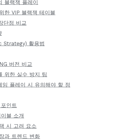
의 블랙잭 플레이
위한 VIP 블랙잭 테이블
장단점 비교
략
 Strategy) 활용법
RNG 버전 비교
 위한 실수 방지 팁
임 플레이 시 유의해야 할 점
 포인트
테이블 소개
택 시 고려 요소
장과 트렌드 변화