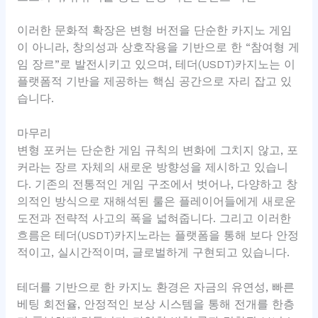
이러한 문화적 확장은 변형 버전을 단순한 카지노 게임
이 아니라, 창의성과 상호작용을 기반으로 한 “참여형 게
임 장르”로 발전시키고 있으며, 테더(USDT)카지노는 이
플랫폼적 기반을 제공하는 핵심 공간으로 자리 잡고 있
습니다.
마무리
변형 포커는 단순한 게임 규칙의 변화에 그치지 않고, 포
커라는 장르 자체의 새로운 방향성을 제시하고 있습니
다. 기존의 전통적인 게임 구조에서 벗어나, 다양하고 창
의적인 방식으로 재해석된 룰은 플레이어들에게 새로운
도전과 전략적 사고의 폭을 넓혀줍니다. 그리고 이러한
흐름은 테더(USDT)카지노라는 플랫폼을 통해 보다 안정
적이고, 실시간적이며, 글로벌하게 구현되고 있습니다.
테더를 기반으로 한 카지노 환경은 자금의 유연성, 빠른
베팅 회전율, 안정적인 보상 시스템을 통해 전개를 한층