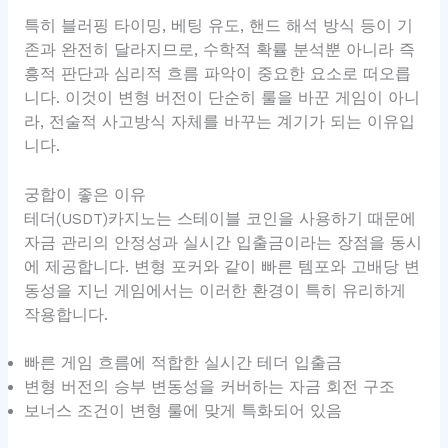
특히 블러핑 타이밍, 베팅 유도, 핸드 해석 방식 등이 기
존과 완전히 달라지므로, 수학적 확률 분석뿐 아니라 즉
흥적 판단과 심리적 흐름 파악이 중요한 요소로 떠오릅
니다. 이것이 변형 버전이 단순히 룰을 바꾼 게임이 아니
라, 전술적 사고방식 자체를 바꾸는 계기가 되는 이유입
니다.
궁합이 좋은 이유
테더(USDT)카지노는 스테이블 코인을 사용하기 때문에
자금 관리의 안정성과 실시간 입출금이라는 장점을 동시
에 제공합니다. 변형 포커와 같이 빠른 템포와 고배당 변
동성을 지닌 게임에서는 이러한 환경이 특히 유리하게
작용합니다.
빠른 게임 흐름에 적합한 실시간 테더 입출금
변형 버전의 승부 변동성을 커버하는 자금 회전 구조
보너스 조건이 변형 룰에 맞게 특화되어 있음