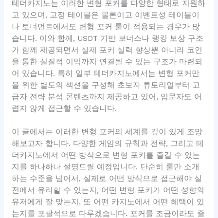
테더카지노는 이러한 변형 포커를 다양한 형태로 지원하
고 있으며, 고정 테이블은 물론이고 이벤트성 테이블이
나 토너먼트에서도 변형 포커 룰이 적용되는 경우가 많
습니다. 이와 함께, USDT 기반 보너스나 랭킹 보상 구조
가 함께 제공되면서 실제 포커 실력 향상뿐 아니라 코인
을 통한 실질적 이익까지 연결될 수 있는 구조가 마련되
어 있습니다. 특히 일부 테더카지노에서는 변형 포커만
을 위한 별도의 섹션을 구성해 초보자 튜토리얼부터 고
급자 전략 분석 콘텐츠까지 제공하고 있어, 입문자도 어
렵지 않게 접근할 수 있습니다.
이 글에서는 이러한 변형 포커의 세계를 깊이 있게 조망
해보고자 합니다. 다양한 게임의 규칙과 전략, 그리고 테
더카지노에서 어떤 방식으로 변형 포커를 즐길 수 있는
지를 하나하나 설명드릴 예정입니다. 단순히 룰만 소개
하는 수준을 넘어서, 실제로 어떤 방식으로 접근해야 실
전에서 유리할 수 있는지, 어떤 변형 포커가 어떤 성향의
유저에게 잘 맞는지, 또 어떤 카지노에서 어떤 혜택이 있
는지를 포괄적으로 다루겠습니다. 포커를 조금이라도 즐