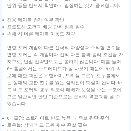
단위 등을 반드시 확인하고 입장하는 것이 중요합니다.
전용 테이블 존재 여부 확인
프로모션 조건과 베팅 단위 점검 필수
손해 시 빠른 테이블 이동도 전략
변형 포커 게임에 따른 전략의 다양성과 주의할 변수들
변형 포커는 각 게임마다 전혀 다른 룰과 승리 조건을 가
지므로, 단일 전략만으로는 통하지 않습니다. 예를 들어
6+ 홀덤에서는 스트레이트가 잘 나오기 때문에 하위 족
보에 대한 과신은 위험하며, 트리플 드로우 로우볼에서
는 상대의 교환 횟수를 읽는 심리전이 핵심이 됩니다. 배
드 비트 포커의 경우 의도적 패배가 보상을 주는 구조이
므로 일반적인 판단 기준으로는 오히려 역효과를 낼 수
있습니다.
6+ 홀덤: 스트레이트 빈도 높음 → 족보 판단 주의
로우볼: 상대 카드 교환 횟수 관찰 필수