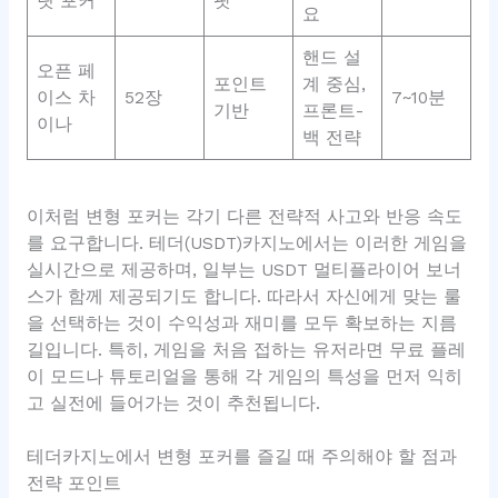
릿 포커
팟
요
핸드 설
오픈 페
포인트
계 중심,
이스 차
52장
7~10분
기반
프론트-
이나
백 전략
이처럼 변형 포커는 각기 다른 전략적 사고와 반응 속도
를 요구합니다. 테더(USDT)카지노에서는 이러한 게임을
실시간으로 제공하며, 일부는 USDT 멀티플라이어 보너
스가 함께 제공되기도 합니다. 따라서 자신에게 맞는 룰
을 선택하는 것이 수익성과 재미를 모두 확보하는 지름
길입니다. 특히, 게임을 처음 접하는 유저라면 무료 플레
이 모드나 튜토리얼을 통해 각 게임의 특성을 먼저 익히
고 실전에 들어가는 것이 추천됩니다.
테더카지노에서 변형 포커를 즐길 때 주의해야 할 점과
전략 포인트