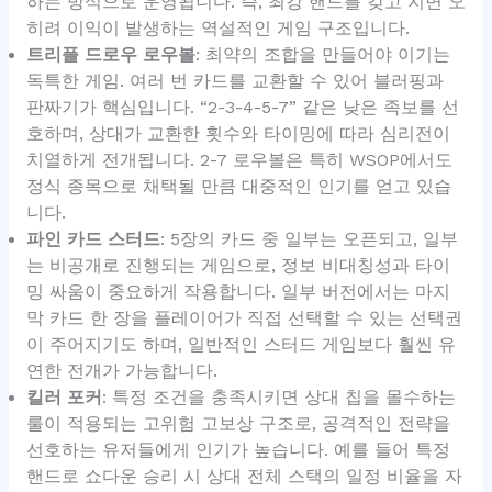
하는 방식으로 운영됩니다. 즉, 최강 핸드를 갖고 지면 오
히려 이익이 발생하는 역설적인 게임 구조입니다.
트리플 드로우 로우볼
: 최약의 조합을 만들어야 이기는
독특한 게임. 여러 번 카드를 교환할 수 있어 블러핑과
판짜기가 핵심입니다. “2-3-4-5-7” 같은 낮은 족보를 선
호하며, 상대가 교환한 횟수와 타이밍에 따라 심리전이
치열하게 전개됩니다. 2-7 로우볼은 특히 WSOP에서도
정식 종목으로 채택될 만큼 대중적인 인기를 얻고 있습
니다.
파인 카드 스터드
: 5장의 카드 중 일부는 오픈되고, 일부
는 비공개로 진행되는 게임으로, 정보 비대칭성과 타이
밍 싸움이 중요하게 작용합니다. 일부 버전에서는 마지
막 카드 한 장을 플레이어가 직접 선택할 수 있는 선택권
이 주어지기도 하며, 일반적인 스터드 게임보다 훨씬 유
연한 전개가 가능합니다.
킬러 포커
: 특정 조건을 충족시키면 상대 칩을 몰수하는
룰이 적용되는 고위험 고보상 구조로, 공격적인 전략을
선호하는 유저들에게 인기가 높습니다. 예를 들어 특정
핸드로 쇼다운 승리 시 상대 전체 스택의 일정 비율을 자