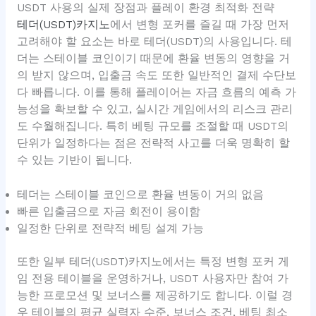
USDT 사용의 실제 장점과 플레이 환경 최적화 전략
테더(USDT)카지노
에서 변형 포커를 즐길 때 가장 먼저
고려해야 할 요소는 바로 테더(USDT)의 사용입니다. 테
더는 스테이블 코인이기 때문에 환율 변동의 영향을 거
의 받지 않으며, 입출금 속도 또한 일반적인 결제 수단보
다 빠릅니다. 이를 통해 플레이어는 자금 흐름의 예측 가
능성을 확보할 수 있고, 실시간 게임에서의 리스크 관리
도 수월해집니다. 특히 베팅 규모를 조절할 때 USDT의
단위가 일정하다는 점은 전략적 사고를 더욱 명확히 할
수 있는 기반이 됩니다.
테더는 스테이블 코인으로 환율 변동이 거의 없음
빠른 입출금으로 자금 회전이 용이함
일정한 단위로 전략적 베팅 설계 가능
또한 일부 테더(USDT)카지노에서는 특정 변형 포커 게
임 전용 테이블을 운영하거나, USDT 사용자만 참여 가
능한 프로모션 및 보너스를 제공하기도 합니다. 이럴 경
우 테이블의 평균 실력자 수준, 보너스 조건, 베팅 최소