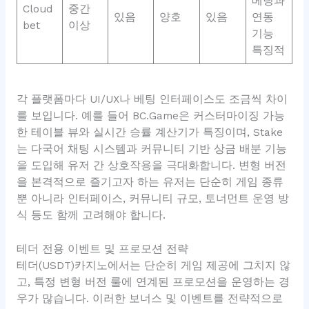
베팅과
Cloud
중간
있음
양호
있음
연동
bet
이상
기능
특징적
각 플랫폼마다 UI/UX나 베팅 인터페이스도 조금씩 차이
를 보입니다. 예를 들어 BC.Game은 커스터마이징 가능
한 테이블 뷰와 실시간 승률 계산기가 특징이며, Stake
는 다국어 채팅 시스템과 커뮤니티 기반 상금 배분 기능
을 도입해 유저 간 상호작용을 극대화합니다. 변형 버전
을 본격적으로 즐기고자 하는 유저는 단순히 게임 종류
뿐 아니라 인터페이스, 커뮤니티 규모, 토너먼트 운영 방
식 등도 함께 고려해야 합니다.
테더 전용 이벤트 및 프로모션 전략
테더(USDT)카지노에서는 단순히 게임 제공에 그치지 않
고, 특정 변형 버전 룰에 연계된 프로모션을 운영하는 경
우가 많습니다. 이러한 보너스 및 이벤트를 전략적으로