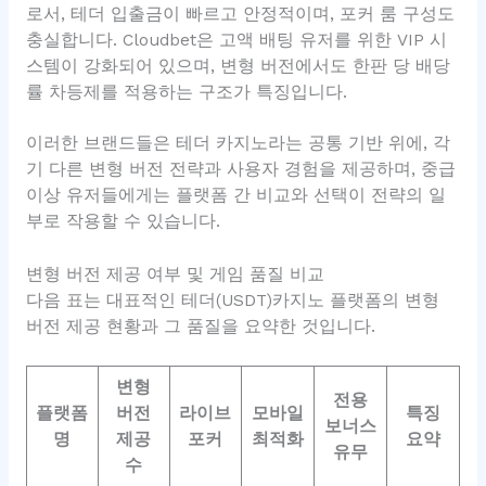
로서, 테더 입출금이 빠르고 안정적이며, 포커 룸 구성도
충실합니다. Cloudbet은 고액 배팅 유저를 위한 VIP 시
스템이 강화되어 있으며, 변형 버전에서도 한판 당 배당
률 차등제를 적용하는 구조가 특징입니다.
이러한 브랜드들은 테더 카지노라는 공통 기반 위에, 각
기 다른 변형 버전 전략과 사용자 경험을 제공하며, 중급
이상 유저들에게는 플랫폼 간 비교와 선택이 전략의 일
부로 작용할 수 있습니다.
변형 버전 제공 여부 및 게임 품질 비교
다음 표는 대표적인 테더(USDT)카지노 플랫폼의 변형
버전 제공 현황과 그 품질을 요약한 것입니다.
변형
전용
플랫폼
버전
라이브
모바일
특징
보너스
명
제공
포커
최적화
요약
유무
수