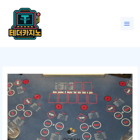
콘
텐
츠
로
건
너
뛰
기